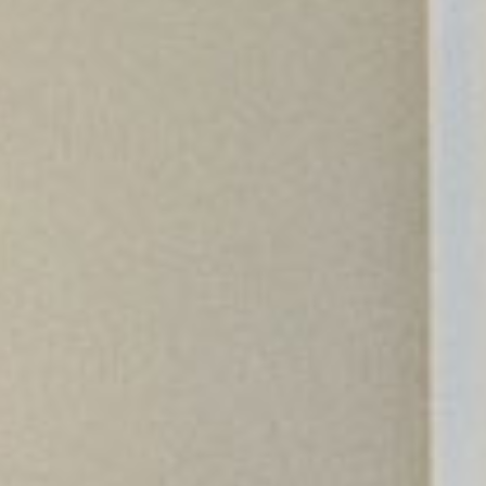
Xacia
En linea ahora