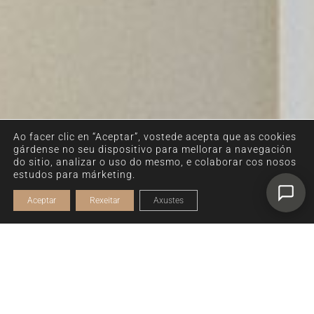
Hola 😊 Soy Xacia, la asistente virtual
de Hotel Mogay. Estoy aquí para
ayudarte con tu estancia y descubrir
Ribeira Sacra fácilmente. ¿En qué
puedo ayudarte hoy?
Ao facer clic en “Aceptar”, vostede acepta que as cookies
gárdense no seu dispositivo para mellorar a navegación
do sitio, analizar o uso do mesmo, e colaborar cos nosos
estudos para márketing.
Aceptar
Rexeitar
Axustes