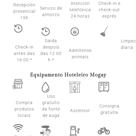
Atención
Check-in e
Recepción
Servizo de
telefónica
check-out
presencial
almorzo
24 horas
exprés
15h
Saída
Limpe
Check-in
despois
diaria
Admítense
antes das
das 12:00
animais
16:00.*
h.*
Equipamento Hoteleiro Mogay
Uso
Compra
gratuíto
Consigna
produtos
da fonte
Ascensor
gratuíta
locais
de auga