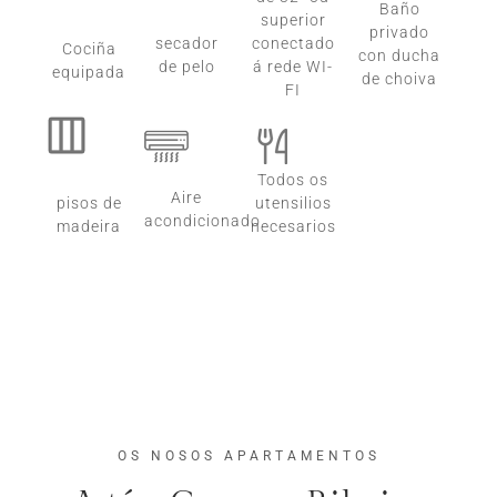
Baño
superior
privado
secador
conectado
Cociña
con ducha
de pelo
á rede WI-
equipada
de choiva
FI
Todos os
Aire
pisos de
utensilios
acondicionado
madeira
necesarios
OS NOSOS APARTAMENTOS