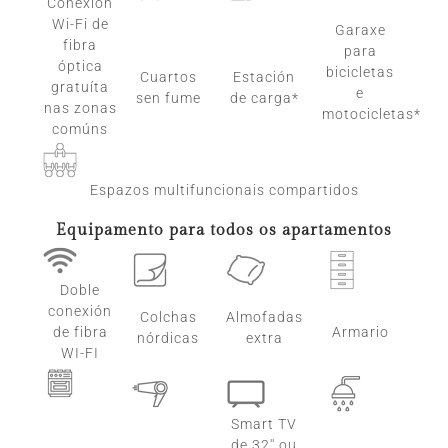
Conexión
Wi-Fi de
Garaxe
fibra
para
óptica
bicicletas
Cuartos
Estación
gratuíta
e
sen fume
de carga*
nas zonas
motocicletas*
comúns
Espazos multifuncionais compartidos
Equipamento para todos os apartamentos
Doble
conexión
Colchas
Almofadas
de fibra
Armario
nórdicas
extra
WI-FI
Smart TV
de 32'' ou